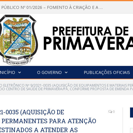
CHAMAMENTO PÚBLICO Nº 01/2026 – FOMENTO À CRIAÇÃO E A CIRCULAÇÃO DE PRODUÇÕES CULTURAIS – Aldir Blanc
NICÍPIO
O GOVERNO
PUBLICAÇÕES OFICIAIS
O ELETRÔNICO Nº 9/2021-0035 (AQUISIÇÃO DE EQUIPAMENTOS E MATERIAIS P
 DO CENTRO DE SAÚDE DE PRIMAVERA/PA, CONFORME PROPOSTA DE EMENDA P
1-0035 (AQUISIÇÃO DE
0
S PERMANENTES PARA ATENÇÃO
DESTINADOS A ATENDER AS