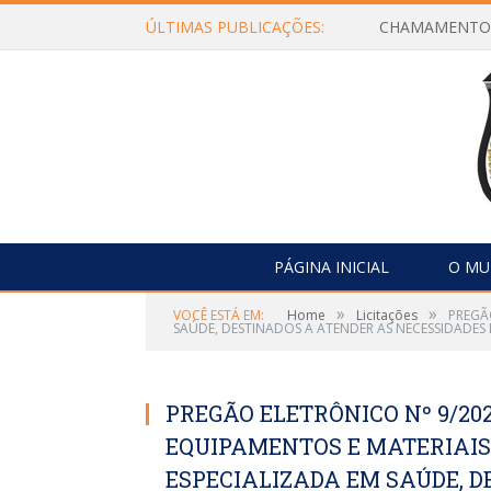
ÚLTIMAS PUBLICAÇÕES:
PÁGINA INICIAL
O MU
»
»
VOCÊ ESTÁ EM:
Home
Licitações
PREGÃ
SAÚDE, DESTINADOS A ATENDER AS NECESSIDADES
PREGÃO ELETRÔNICO Nº 9/202
EQUIPAMENTOS E MATERIAI
ESPECIALIZADA EM SAÚDE, 