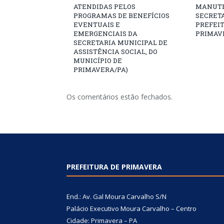
ATENDIDAS PELOS
MANUTE
PROGRAMAS DE BENEFÍCIOS
SECRETA
EVENTUAIS E
PREFEI
EMERGENCIAIS DA
PRIMAV
SECRETARIA MUNICIPAL DE
ASSISTÊNCIA SOCIAL, DO
MUNICÍPIO DE
PRIMAVERA/PA)
Os comentários estão fechados.
PREFEITURA DE PRIMAVERA
End.: Av. Gal Moura Carvalho S/N
Palácio Executivo Moura Carvalho – Centro
Cidade: Primavera – PA