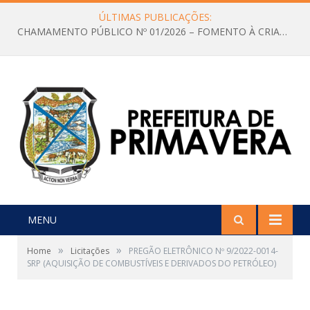
ÚLTIMAS PUBLICAÇÕES:
CHAMAMENTO PÚBLICO Nº 01/2026 – FOMENTO À CRIAÇÃO E A CIRCULAÇÃO DE PRODUÇÕES CULTURAIS – Aldir Blanc
MENU
»
»
Home
Licitações
PREGÃO ELETRÔNICO Nº 9/2022-0014-
SRP (AQUISIÇÃO DE COMBUSTÍVEIS E DERIVADOS DO PETRÓLEO)