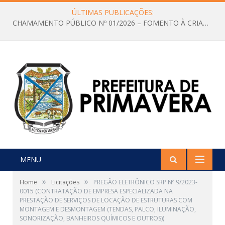
ÚLTIMAS PUBLICAÇÕES:
CHAMAMENTO PÚBLICO Nº 01/2026 – FOMENTO À CRIAÇÃO E A CIRCULAÇÃO DE PRODUÇÕES CULTURAIS – Aldir Blanc
MENU
»
»
Home
Licitações
PREGÃO ELETRÔNICO SRP Nº 9/2023-
0015 (CONTRATAÇÃO DE EMPRESA ESPECIALIZADA NA
PRESTAÇÃO DE SERVIÇOS DE LOCAÇÃO DE ESTRUTURAS COM
MONTAGEM E DESMONTAGEM (TENDAS, PALCO, ILUMINAÇÃO,
SONORIZAÇÃO, BANHEIROS QUÍMICOS E OUTROS))