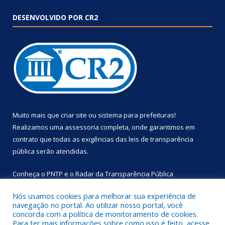
DESENVOLVIDO POR CR2
Muito mais que
criar site
ou
sistema para prefeituras
!
Realizamos uma
assessoria
completa, onde garantimos em
contrato que todas as exigências das
leis de transparência
pública
serão atendidas.
Conheça o
PNTP
e o
Radar da Transparência Pública
Nós usamos cookies para melhorar sua experiência de
navegação no portal. Ao utilizar nosso portal, você
concorda com a política de monitoramento de cookies.
Para ter mais informações sobre como isso é feito, acesse