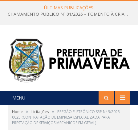
ÚLTIMAS PUBLICAÇÕES:
CHAMAMENTO PÚBLICO Nº 01/2026 – FOMENTO À CRIAÇÃO E A CIRCULAÇÃO DE PRODUÇÕES CULTURAIS – Aldir Blanc
MENU
»
»
Home
Licitações
PREGÃO ELETRÔNICO SRP Nº 9/2023-
0025 (CONTRATAÇÃO DE EMPRESA ESPECIALIZADA PARA
PRESTAÇÃO DE SERVIÇOS MECÂNICOS EM GERAL)