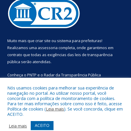
Muito mais que
criar site
ou
sistema para prefeituras
!
Realizamos uma
assessoria
completa, onde garantimos em
contrato que todas as exigências das
leis de transparência
pública
serão atendidas.
Conheça o
PNTP
e o
Radar da Transparência Pública
Nós usamos cookies para melhorar sua experiência de
navegação no portal. Ao utilizar nosso portal, você
concorda com a política de monitoramento de cookies.
Para ter mais informações sobre como isso é feito, acesse
Todos os direitos reservados a Prefeitura Municipal de
Política de cookies (
Leia mais
). Se você concorda, clique em
Primavera.
ACEITO.
Mapa do Site
Acessar Área Administrativa
ACEITO
Leia mais
Acessar Webmail