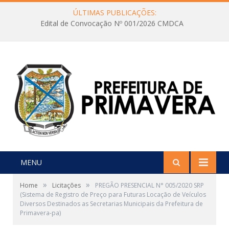
ÚLTIMAS PUBLICAÇÕES:
Edital de Convocação Nº 001/2026 CMDCA
MENU
»
»
Home
Licitações
PREGÃO PRESENCIAL N° 005/2020 SRP
(Sistema de Registro de Preço para Futuras Locação de Veículos
Diversos Destinados as Secretarias Municipais da Prefeitura de
Primavera-pa)