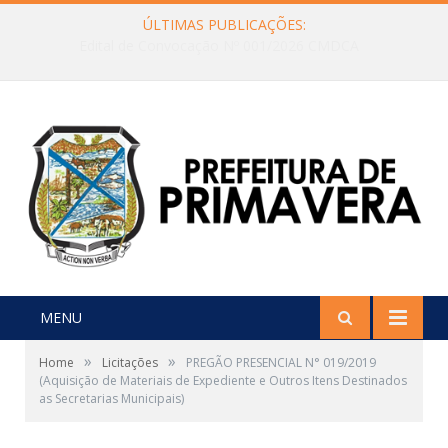
ÚLTIMAS PUBLICAÇÕES:
Edital de Convocação Nº 001/2026 CMDCA
MENU
»
»
Home
Licitações
PREGÃO PRESENCIAL N° 019/2019
(Aquisição de Materiais de Expediente e Outros Itens Destinados
as Secretarias Municipais)