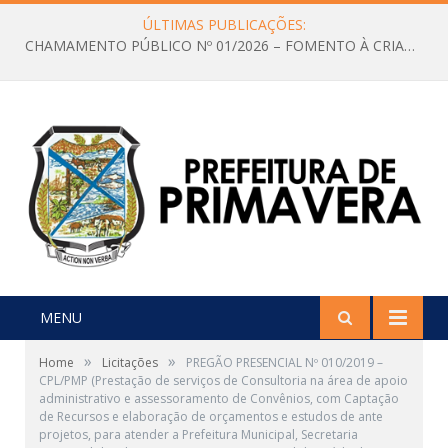
ÚLTIMAS PUBLICAÇÕES:
CHAMAMENTO PÚBLICO Nº 01/2026 – FOMENTO À CRIAÇÃO E A CIRCULAÇÃO DE PRODUÇÕES CULTURAIS – Aldir Blanc
MENU
»
»
Home
Licitações
PREGÃO PRESENCIAL Nº 010/2019 –
CPL/PMP (Prestação de serviços de Consultoria na área de apoio
administrativo e assessoramento de Convênios, com Captação
de Recursos e elaboração de orçamentos e estudos de ante
projetos, para atender a Prefeitura Municipal, Secretaria