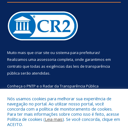
Muito mais que
criar site
ou
sistema para prefeituras
!
Realizamos uma
assessoria
completa, onde garantimos em
contrato que todas as exigências das
leis de transparência
pública
serão atendidas.
Conheça o
PNTP
e o
Radar da Transparência Pública
Nós usamos cookies para melhorar sua experiência de
navegação no portal. Ao utilizar nosso portal, você
concorda com a política de monitoramento de cookies.
Para ter mais informações sobre como isso é feito, acesse
Todos os direitos reservados a Prefeitura Municipal de
Política de cookies (
Leia mais
). Se você concorda, clique em
Primavera.
ACEITO.