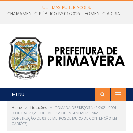
ÚLTIMAS PUBLICAÇÕES:
CHAMAMENTO PÚBLICO Nº 01/2026 – FOMENTO À CRIAÇÃO E A CIRCULAÇÃO DE PRODUÇÕES CULTURAIS – Aldir Blanc
MENU
»
»
Home
Licitações
TOMADA DE PREÇOS Nº 2/2021-0001
(CONTRATAÇÃO DE EMPRESA DE ENGENHARIA PARA
CONSTRUÇÃO DE 83,00 METROS DE MURO DE CONTENÇÃO EM
GABIÕES)