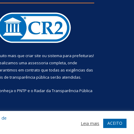
uito mais que
criar site
ou
sistema para prefeituras
!
ealizamos uma
assessoria
completa, onde
arantimos em contrato que todas as exigências das
eis de transparência pública
serão atendidas.
onheça o
PNTP
e o
Radar da Transparência Pública
a de
te
Acessar Área Administrativa
Acessar Webmail
ACEITO
Leia mais