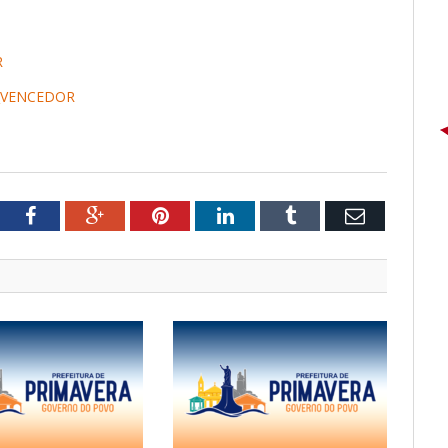
R
_VENCEDOR
tter
Facebook
Google+
Pinterest
LinkedIn
Tumblr
Email