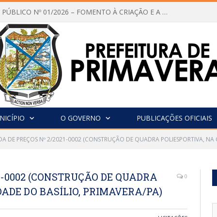
CHAMAMENTO PÚBLICO Nº 01/2026 – FOMENTO À CRIAÇÃO E A CIRCULAÇÃO DE PRODUÇÕES CULTURAIS – Aldir Blanc
NICÍPIO
O GOVERNO
PUBLICAÇÕES OFICIAIS
A DE PREÇOS Nº 2/2021-0002 (CONSTRUÇÃO DE QUADRA POLIESPORTIVA, NA 
1-0002 (CONSTRUÇÃO DE QUADRA
0
ADE DO BASÍLIO, PRIMAVERA/PA)