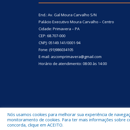
End.: Av. Gal Moura Carvalho S/N
Palácio Executivo Moura Carvalho – Centro
Cidade: Primavera – PA
CEP: 68.707-000
CNPJ: 05149.141/0001-94
Fone: (91)986034105
E-mail: ascomprimavera@gmail.com
Horário de atendimento: 08:00 às 14:00
Nós usamos cookies para melhorar sua experiência de navegação
Todos os direitos reservados a Prefeitura Municipa
monitoramento de cookies. Para ter mais informações sobre como
concorda, clique em ACEITO.