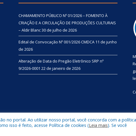
CHAMAMENTO PÚBLICO Nº 01/2026 – FOMENTO À
CRIAÇÃO E A CIRCULAÇÃO DE PRODUÇÕES CULTURAIS
– Aldir Blanc
30 de julho de 2026
Edital de Convocação Nº 001/2026 CMDCA
11 de junho
de 2026
M
Alteração de Data do Pregão Eletrônico SRP nº
R
9/2026-0001
22 de janeiro de 2026
g
l
C
 no portal. Ao utilizar nosso portal, você concorda com a polític
l de Primavera.
Mapa do Si
 isso é feito, acesse Política de cookies (
Leia mais
). Se você