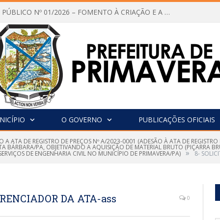
CHAMAMENTO PÚBLICO Nº 01/2026 – FOMENTO À CRIAÇÃO E A CIRCULAÇÃO DE PRODUÇÕES CULTURAIS – Aldir Blanc
NICÍPIO
O GOVERNO
PUBLICAÇÕES OFICIAIS
O A ATA DE REGISTRO DE PREÇOS Nº A/2023-0001 (ADESÃO À ATA DE REGISTR
TA BÁRBARA/PA, OBJETIVANDO A AQUISIÇÃO DE MATERIAL BRUTO (PIÇARRA BRU
»
RVIÇOS DE ENGENHARIA CIVIL NO MUNICÍPIO DE PRIMAVERA/PA)
8- SOLI
ERENCIADOR DA ATA-ass
0