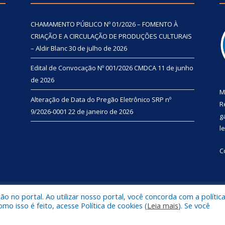
CHAMAMENTO PÚBLICO Nº 01/2026 – FOMENTO À
CRIAÇÃO E A CIRCULAÇÃO DE PRODUÇÕES CULTURAIS
– Aldir Blanc
30 de julho de 2026
Edital de Convocação Nº 001/2026 CMDCA
11 de junho
de 2026
M
Alteração de Data do Pregão Eletrônico SRP nº
R
9/2026-0001
22 de janeiro de 2026
g
l
C
 no portal. Ao utilizar nosso portal, você concorda com a polític
l de Primavera.
Mapa do Si
 isso é feito, acesse Política de cookies (
Leia mais
). Se você