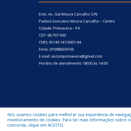
End.: Av. Gal Moura Carvalho S/N
Palácio Executivo Moura Carvalho – Centro
Cidade: Primavera – PA
CEP: 68.707-000
CNPJ: 05149.141/0001-94
Fone: (91)986034105
E-mail: ascomprimavera@gmail.com
Horário de atendimento: 08:00 às 14:00
Nós usamos cookies para melhorar sua experiência de navegação
Todos os direitos reservados a Prefeitura Municipa
monitoramento de cookies. Para ter mais informações sobre como
concorda, clique em ACEITO.