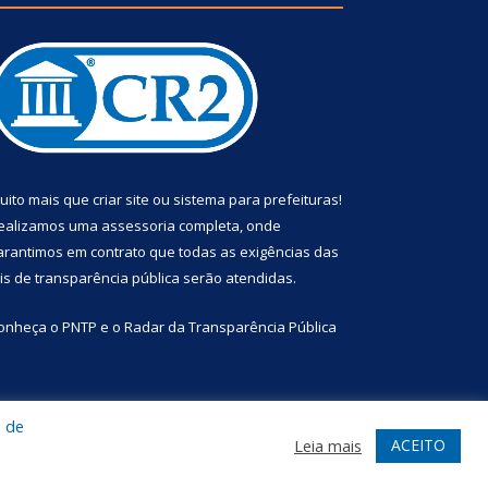
uito mais que
criar site
ou
sistema para prefeituras
!
ealizamos uma
assessoria
completa, onde
arantimos em contrato que todas as exigências das
eis de transparência pública
serão atendidas.
onheça o
PNTP
e o
Radar da Transparência Pública
a de
te
Acessar Área Administrativa
Acessar Webmail
ACEITO
Leia mais