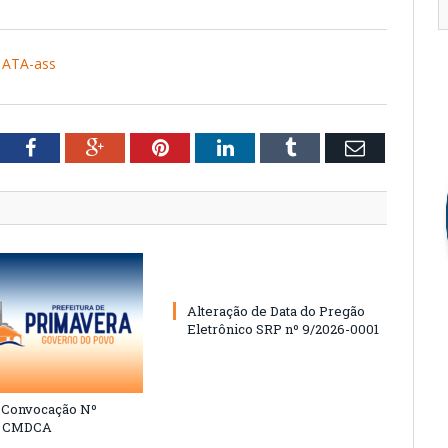
ATA-ass
tter
Facebook
Google+
Pinterest
LinkedIn
Tumblr
Email
Alteração de Data do Pregão
Eletrônico SRP nº 9/2026-0001
e Convocação Nº
6 CMDCA