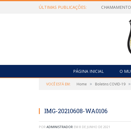
ÚLTIMAS PUBLICAÇÕES:
PÁGINA INICIAL
O MU
»
»
VOCÊ ESTÁ EM:
Home
Boletins COVID-19
IMG-20210608-WA0106
POR
ADMINISTRADOR
EM
8 DE JUNHO DE 2021