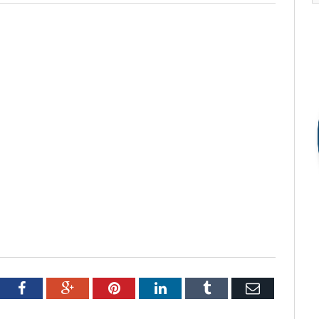
tter
Facebook
Google+
Pinterest
LinkedIn
Tumblr
Email