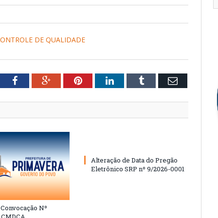
CONTROLE DE QUALIDADE
tter
Facebook
Google+
Pinterest
LinkedIn
Tumblr
Email
Alteração de Data do Pregão
Eletrônico SRP nº 9/2026-0001
e Convocação Nº
6 CMDCA