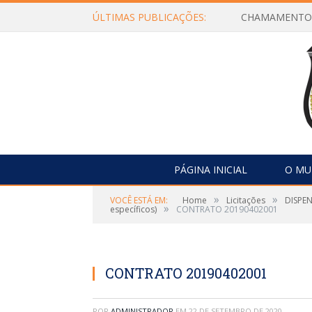
ÚLTIMAS PUBLICAÇÕES:
PÁGINA INICIAL
O MU
»
»
VOCÊ ESTÁ EM:
Home
Licitações
DISPEN
»
específicos)
CONTRATO 20190402001
CONTRATO 20190402001
POR
ADMINISTRADOR
EM
22 DE SETEMBRO DE 2020