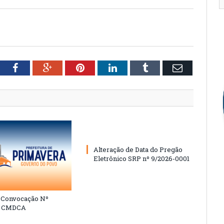
tter
Facebook
Google+
Pinterest
LinkedIn
Tumblr
Email
Alteração de Data do Pregão
Eletrônico SRP nº 9/2026-0001
e Convocação Nº
6 CMDCA