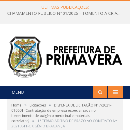
ÚLTIMAS PUBLICAÇÕES:
CHAMAMENTO PÚBLICO Nº 01/2026 – FOMENTO À CRIAÇÃO E A CIRCULAÇÃO DE PRODUÇÕES CULTURAIS – Aldir Blanc
MENU
»
»
Home
Licitações
DISPENSA DE LICITAÇÃO Nº 7/2021-
010601 (Contratação de empresa especializada no
fornecimento de oxigênio medicinal e materiais
»
correlatos)
1° TERMO ADITIVO DE PRAZO AO CONTRATO Nº
20210611-OXIGÊNIO BRAGANÇA