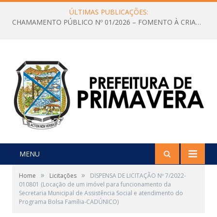
ÚLTIMAS PUBLICAÇÕES:
CHAMAMENTO PÚBLICO Nº 01/2026 – FOMENTO À CRIAÇÃO E A CIRCULAÇÃO DE PRODUÇÕES CULTURAIS – Aldir Blanc
MENU
»
»
Home
Licitações
DISPENSA DE LICITAÇÃO Nº 7/2022-
010801 (Locação de um imóvel para funcionamento da
Secretaria Municipal de Assistência Social e atendimento do
Programa Bolsa Família-CADÚNICO)