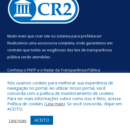
Muito mais que
criar site
ou
sistema para prefeituras
!
Realizamos uma
assessoria
completa, onde garantimos em
contrato que todas as exigências das
leis de transparência
pública
serão atendidas.
Conheça o
PNTP
e o
Radar da Transparência Pública
Nós usamos cookies para melhorar sua experiência de
navegação no portal. Ao utilizar nosso portal, você
concorda com a política de monitoramento de cookies.
Para ter mais informações sobre como isso é feito, acesse
Todos os direitos reservados a Prefeitura Municipal de
Política de cookies (
Leia mais
). Se você concorda, clique em
Primavera.
ACEITO.
Mapa do Site
Acessar Área Administrativa
ACEITO
Leia mais
Acessar Webmail