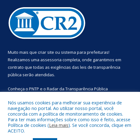
Muito mais que
criar site
ou
sistema para prefeituras
!
Realizamos uma
assessoria
completa, onde garantimos em
contrato que todas as exigências das
leis de transparência
pública
serão atendidas.
Conheça o
PNTP
e o
Radar da Transparência Pública
Nós usamos cookies para melhorar sua experiência de
navegação no portal. Ao utilizar nosso portal, você
concorda com a política de monitoramento de cookies.
Para ter mais informações sobre como isso é feito, acesse
Todos os direitos reservados a Prefeitura Municipal de
Política de cookies (
Leia mais
). Se você concorda, clique em
Primavera.
ACEITO.