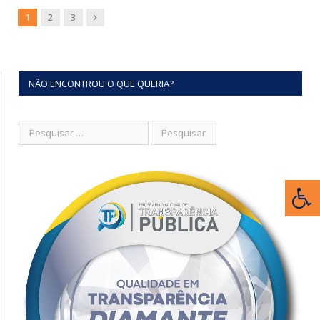
Next
1
2
3
NÃO ENCONTROU O QUE QUERIA?