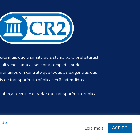
uito mais que
criar site
ou
sistema para prefeituras
!
ealizamos uma
assessoria
completa, onde
arantimos em contrato que todas as exigências das
eis de transparência pública
serão atendidas.
onheça o
PNTP
e o
Radar da Transparência Pública
a de
te
Acessar Área Administrativa
Acessar Webmail
ACEITO
Leia mais