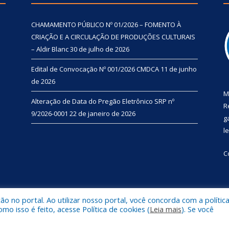
CHAMAMENTO PÚBLICO Nº 01/2026 – FOMENTO À
CRIAÇÃO E A CIRCULAÇÃO DE PRODUÇÕES CULTURAIS
– Aldir Blanc
30 de julho de 2026
Edital de Convocação Nº 001/2026 CMDCA
11 de junho
de 2026
M
Alteração de Data do Pregão Eletrônico SRP nº
R
9/2026-0001
22 de janeiro de 2026
g
l
C
 no portal. Ao utilizar nosso portal, você concorda com a polític
l de Primavera.
Mapa do Si
 isso é feito, acesse Política de cookies (
Leia mais
). Se você