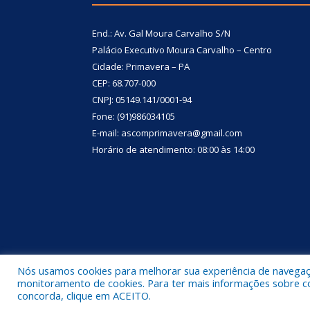
End.: Av. Gal Moura Carvalho S/N
Palácio Executivo Moura Carvalho – Centro
Cidade: Primavera – PA
CEP: 68.707-000
CNPJ: 05149.141/0001-94
Fone: (91)986034105
E-mail: ascomprimavera@gmail.com
Horário de atendimento: 08:00 às 14:00
Nós usamos cookies para melhorar sua experiência de navegação
Todos os direitos reservados a Prefeitura Municipa
monitoramento de cookies. Para ter mais informações sobre como
concorda, clique em ACEITO.