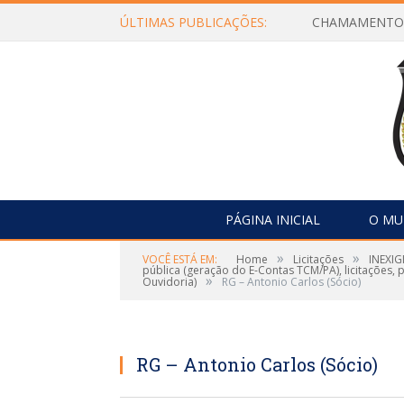
ÚLTIMAS PUBLICAÇÕES:
PÁGINA INICIAL
O MU
»
»
VOCÊ ESTÁ EM:
Home
Licitações
INEXIG
pública (geração do E-Contas TCM/PA), licitações,
»
Ouvidoria)
RG – Antonio Carlos (Sócio)
RG – Antonio Carlos (Sócio)