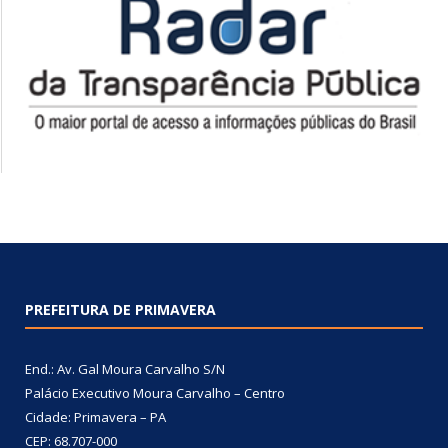
PREFEITURA DE PRIMAVERA
End.: Av. Gal Moura Carvalho S/N
Palácio Executivo Moura Carvalho – Centro
Cidade: Primavera – PA
CEP: 68.707-000