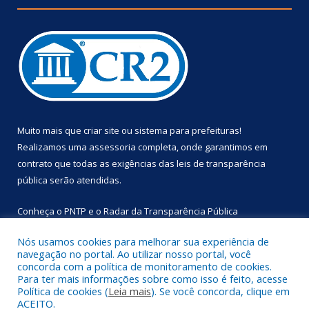
Muito mais que
criar site
ou
sistema para prefeituras
!
Realizamos uma
assessoria
completa, onde garantimos em
contrato que todas as exigências das
leis de transparência
pública
serão atendidas.
Conheça o
PNTP
e o
Radar da Transparência Pública
Nós usamos cookies para melhorar sua experiência de
navegação no portal. Ao utilizar nosso portal, você
concorda com a política de monitoramento de cookies.
Para ter mais informações sobre como isso é feito, acesse
Todos os direitos reservados a Prefeitura Municipal de
Política de cookies (
Leia mais
). Se você concorda, clique em
Primavera.
ACEITO.