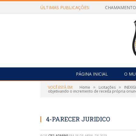
ÚLTIMAS PUBLICAÇÕES:
PÁGINA INICIAL
O MU
»
»
VOCÊ ESTÁ EM:
Home
Licitações
INEXIG
objetivando o incremento de receita própria oriun
4-PARECER JURIDICO
POR
CR2-ADMIN5
EM
18 DE ABRIL DE 2023