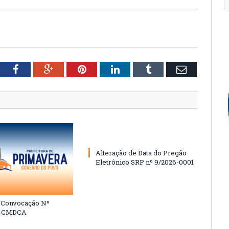
tter
Facebook
Google+
Pinterest
LinkedIn
Tumblr
Email
Alteração de Data do Pregão
Eletrônico SRP nº 9/2026-0001
e Convocação Nº
6 CMDCA