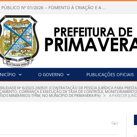
CHAMAMENTO PÚBLICO Nº 01/2026 – FOMENTO À CRIAÇÃO E A CIRCULAÇÃO DE PRODUÇÕES CULTURAIS – Aldir Blanc
NICÍPIO
O GOVERNO
PUBLICAÇÕES OFICIAIS
IBILIDADE Nº 6/2023-260501 (CONTRATAÇÃO DE PESSOA JURÍDICA PARA PREST
NÇAMENTO, COBRANÇA E EXECUÇÃO DE TAXA DE CONTROLE, MONITORAMENTO E
»
SOS MINERÁRIOS-TFRM, NO MUNICÍPIO DE PRIMAVERA/PA)
4-PARECER JURÍ
0