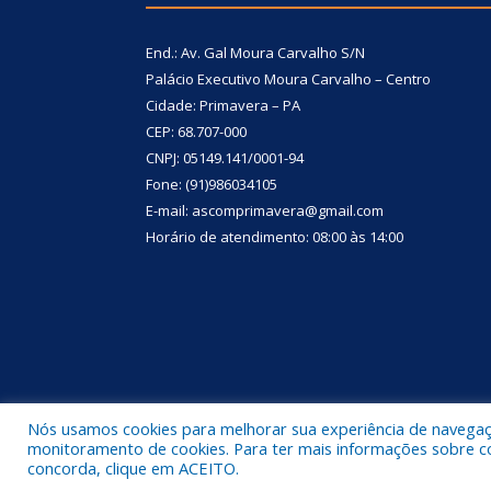
End.: Av. Gal Moura Carvalho S/N
Palácio Executivo Moura Carvalho – Centro
Cidade: Primavera – PA
CEP: 68.707-000
CNPJ: 05149.141/0001-94
Fone: (91)986034105
E-mail: ascomprimavera@gmail.com
Horário de atendimento: 08:00 às 14:00
Nós usamos cookies para melhorar sua experiência de navegação
Todos os direitos reservados a Prefeitura Municipa
monitoramento de cookies. Para ter mais informações sobre como
concorda, clique em ACEITO.