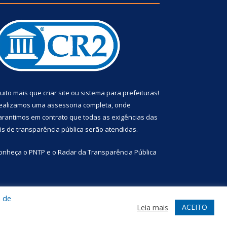
uito mais que
criar site
ou
sistema para prefeituras
!
ealizamos uma
assessoria
completa, onde
arantimos em contrato que todas as exigências das
eis de transparência pública
serão atendidas.
onheça o
PNTP
e o
Radar da Transparência Pública
a de
te
Acessar Área Administrativa
Acessar Webmail
ACEITO
Leia mais