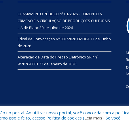
CHAMAMENTO PÚBLICO Nº 01/2026 – FOMENTO À
CRIAÇÃO E A CIRCULAÇÃO DE PRODUÇÕES CULTURAIS
– Aldir Blanc
30 de julho de 2026
Edital de Convocação Nº 001/2026 CMDCA
11 de junho
de 2026
M
Alteração de Data do Pregão Eletrônico SRP nº
R
9/2026-0001
22 de janeiro de 2026
g
l
C
 no portal. Ao utilizar nosso portal, você concorda com a polític
l de Primavera.
Mapa do Si
 isso é feito, acesse Política de cookies (
Leia mais
). Se você