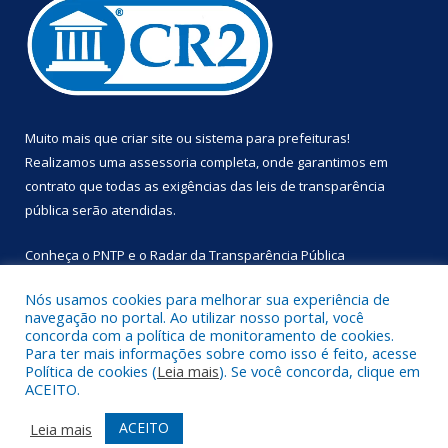
Muito mais que
criar site
ou
sistema para prefeituras
!
Realizamos uma
assessoria
completa, onde garantimos em
contrato que todas as exigências das
leis de transparência
pública
serão atendidas.
Conheça o
PNTP
e o
Radar da Transparência Pública
Nós usamos cookies para melhorar sua experiência de
navegação no portal. Ao utilizar nosso portal, você
concorda com a política de monitoramento de cookies.
Para ter mais informações sobre como isso é feito, acesse
Todos os direitos reservados a Prefeitura Municipal de
Política de cookies (
Leia mais
). Se você concorda, clique em
Primavera.
ACEITO.
Mapa do Site
Acessar Área Administrativa
ACEITO
Leia mais
Acessar Webmail