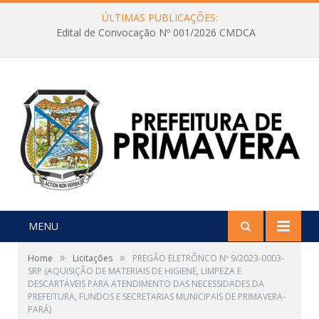
ÚLTIMAS PUBLICAÇÕES:
Edital de Convocação Nº 001/2026 CMDCA
MENU
»
»
Home
Licitações
PREGÃO ELETRÔNCO Nº 9/2023-0003-
SRP (AQUISIÇÃO DE MATERIAIS DE HIGIENE, LIMPEZA E
DESCARTÁVEIS PARA ATENDIMENTO DAS NECESSIDADES DA
PREFEITURA, FUNDOS E SECRETARIAS MUNICIPAIS DE PRIMAVERA-
PARÁ)