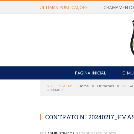
ÚLTIMAS PUBLICAÇÕES:
PÁGINA INICIAL
O MU
»
»
VOCÊ ESTÁ EM:
Home
Licitações
PREGÃO
assinado
CONTRATO N° 20240217_FMAS
POR
ADMINISTRADOR
EM
25 DE MARÇO DE 2025