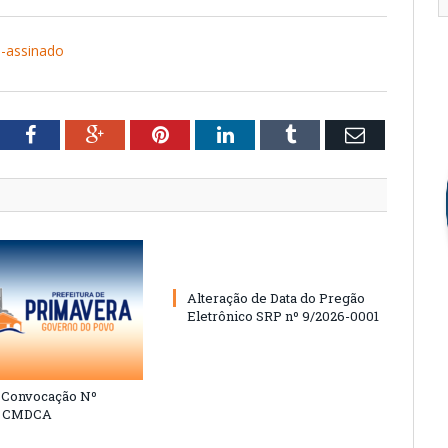
assinado
tter
Facebook
Google+
Pinterest
LinkedIn
Tumblr
Email
Alteração de Data do Pregão
Eletrônico SRP nº 9/2026-0001
e Convocação Nº
6 CMDCA