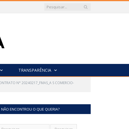
TRANSPARÊNCIA
ONTRATO N° 20240217_FMAS_A S COMERCIO-
NÃO ENCONTROU O QUE QUERIA?