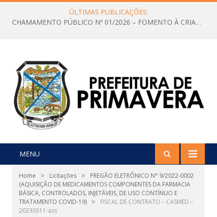
ÚLTIMAS PUBLICAÇÕES:
CHAMAMENTO PÚBLICO Nº 01/2026 – FOMENTO À CRIAÇÃO E A CIRCULAÇÃO DE PRODUÇÕES CULTURAIS – Aldir Blanc
MENU
»
»
Home
Licitações
PREGÃO ELETRÔNICO N° 9/2022-0002
(AQUISIÇÃO DE MEDICAMENTOS COMPONENTES DA FARMACIA
BÁSICA, CONTROLADOS, INJETÁVEIS, DE USO CONTÍNUO E
»
TRATAMENTO COVID-19)
FISCAL DE CONTRATO – CASMED –
20230311-ass