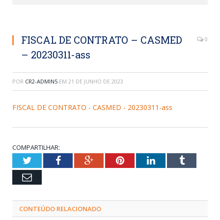
FISCAL DE CONTRATO – CASMED
0
– 20230311-ass
POR
CR2-ADMIN5
EM
21 DE JUNHO DE 2023
FISCAL DE CONTRATO - CASMED - 20230311-ass
COMPARTILHAR:
Twitter
Facebook
Google+
Pinterest
LinkedIn
Tumblr
Email
CONTEÚDO RELACIONADO