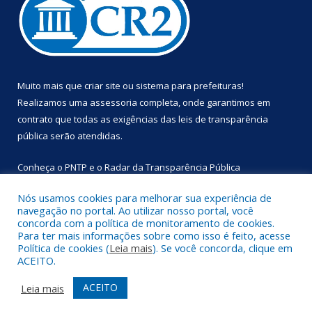
Muito mais que
criar site
ou
sistema para prefeituras
!
Realizamos uma
assessoria
completa, onde garantimos em
contrato que todas as exigências das
leis de transparência
pública
serão atendidas.
Conheça o
PNTP
e o
Radar da Transparência Pública
Nós usamos cookies para melhorar sua experiência de
navegação no portal. Ao utilizar nosso portal, você
concorda com a política de monitoramento de cookies.
Para ter mais informações sobre como isso é feito, acesse
Todos os direitos reservados a Prefeitura Municipal de
Política de cookies (
Leia mais
). Se você concorda, clique em
Primavera.
ACEITO.
Mapa do Site
Acessar Área Administrativa
ACEITO
Leia mais
Acessar Webmail