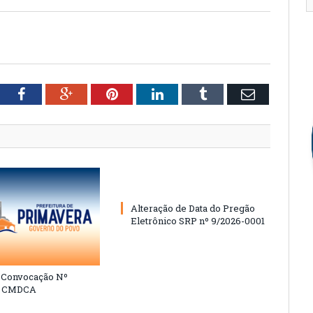
tter
Facebook
Google+
Pinterest
LinkedIn
Tumblr
Email
Alteração de Data do Pregão
Eletrônico SRP nº 9/2026-0001
e Convocação Nº
6 CMDCA