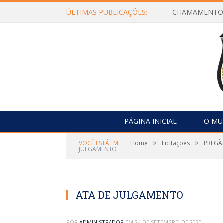
ÚLTIMAS PUBLICAÇÕES:
PÁGINA INICIAL
O MU
»
»
VOCÊ ESTÁ EM:
Home
Licitações
PREGÃO
JULGAMENTO
ATA DE JULGAMENTO
POR
ADMINISTRADOR
EM
24 DE SETEMBRO DE 2020