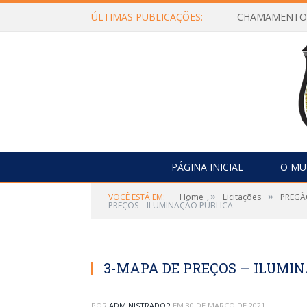
ÚLTIMAS PUBLICAÇÕES:
PÁGINA INICIAL
O MU
»
»
VOCÊ ESTÁ EM:
Home
Licitações
PREGÃO
PREÇOS – ILUMINAÇÃO PÚBLICA
3-MAPA DE PREÇOS – ILUMI
POR
ADMINISTRADOR
EM
30 DE MARÇO DE 2021