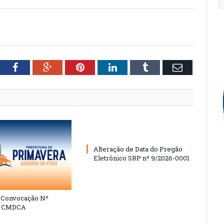
tter
Facebook
Google+
Pinterest
LinkedIn
Tumblr
Email
Alteração de Data do Pregão
Eletrônico SRP nº 9/2026-0001
e Convocação Nº
6 CMDCA