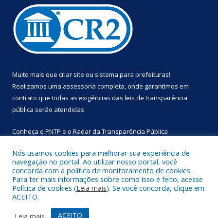
Muito mais que
criar site
ou
sistema para prefeituras
!
Realizamos uma
assessoria
completa, onde garantimos em
contrato que todas as exigências das
leis de transparência
pública
serão atendidas.
Conheça o
PNTP
e o
Radar da Transparência Pública
Nós usamos cookies para melhorar sua experiência de
navegação no portal. Ao utilizar nosso portal, você
concorda com a política de monitoramento de cookies.
Para ter mais informações sobre como isso é feito, acesse
Todos os direitos reservados a Prefeitura Municipal de
Política de cookies (
Leia mais
). Se você concorda, clique em
Primavera.
ACEITO.
Mapa do Site
Acessar Área Administrativa
ACEITO
Leia mais