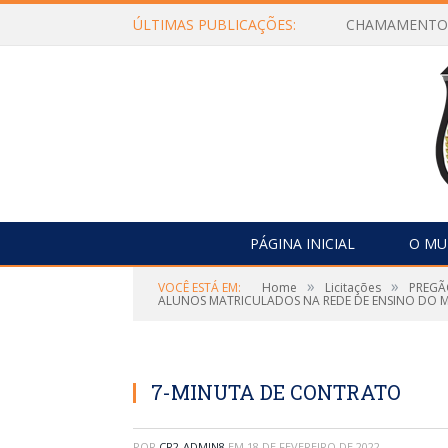
ÚLTIMAS PUBLICAÇÕES:
Edital de Con
PÁGINA INICIAL
O MU
»
»
VOCÊ ESTÁ EM:
Home
Licitações
PREGÃ
ALUNOS MATRICULADOS NA REDE DE ENSINO DO MU
7-MINUTA DE CONTRATO
POR
CR2-ADMIN8
EM
18 DE FEVEREIRO DE 2022