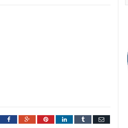
tter
Facebook
Google+
Pinterest
LinkedIn
Tumblr
Email