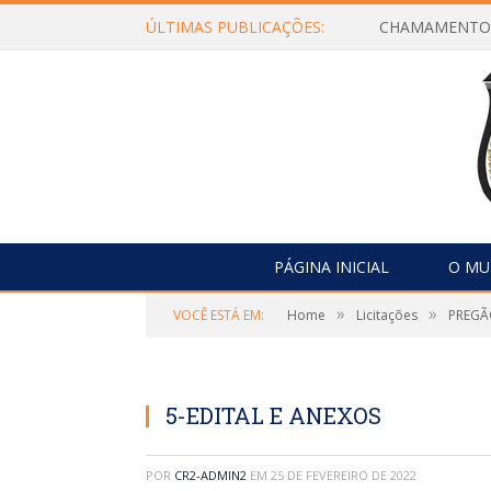
ÚLTIMAS PUBLICAÇÕES:
PÁGINA INICIAL
O MU
»
»
VOCÊ ESTÁ EM:
Home
Licitações
PREGÃ
5-EDITAL E ANEXOS
POR
CR2-ADMIN2
EM
25 DE FEVEREIRO DE 2022