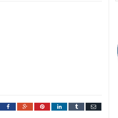
tter
Facebook
Google+
Pinterest
LinkedIn
Tumblr
Email