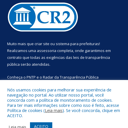
Muito mais que
criar site
ou
sistema para prefeituras
!
Realizamos uma
assessoria
completa, onde garantimos em
contrato que todas as exigências das
leis de transparência
pública
serão atendidas.
Conheça o
PNTP
e o
Radar da Transparência Pública
Nós usamos cookies para melhorar sua experiência de
navegação no portal. Ao utilizar nosso portal, você
concorda com a política de monitoramento de cookies.
Para ter mais informações sobre como isso é feito, acesse
Todos os direitos reservados a Prefeitura Municipal de
Política de cookies (
Leia mais
). Se você concorda, clique em
Primavera.
ACEITO.
Mapa do Site
Acessar Área Administrativa
ACEITO
Leia mais