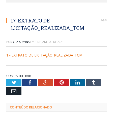
17-EXTRATO DE
0
LICITAÇÃO_REALIZADA_TCM
POR
CR2-ADMIN5
EM
9 DE JANEIRO DE 2023
17-EXTRATO DE LICITAÇÃO_REALIZADA_TCM
COMPARTILHAR:
Twitter
Facebook
Google+
Pinterest
LinkedIn
Tumblr
Email
CONTEÚDO RELACIONADO