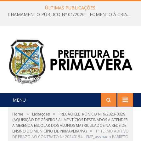
ÚLTIMAS PUBLICAÇÕES:
CHAMAMENTO PÚBLICO Nº 01/2026 – FOMENTO À CRIAÇÃO E A CIRCULAÇÃO DE PRODUÇÕES CULTURAIS – Aldir Blanc
MENU
»
»
Home
Licitações
PREGÃO ELETRÔNICO Nº 9/2023-0029
(AQUISIÇÃO DE GÊNEROS ALIMENTÍCIOS DESTINADOS A ATENDER
A MERENDA ESCOLAR DOS ALUNOS MATRICULADOS NA REDE DE
»
ENSINO DO MUNICÍPIO DE PRIMAVERA/PA)
1° TERMO ADITIVO
DE PRAZO AO CONTRATO Nº 20240154 – FME_assinado PARRETO