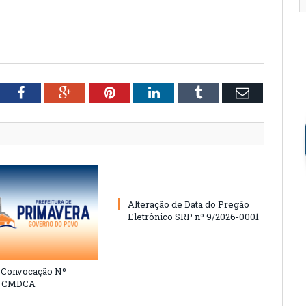
tter
Facebook
Google+
Pinterest
LinkedIn
Tumblr
Email
Alteração de Data do Pregão
Eletrônico SRP nº 9/2026-0001
e Convocação Nº
6 CMDCA