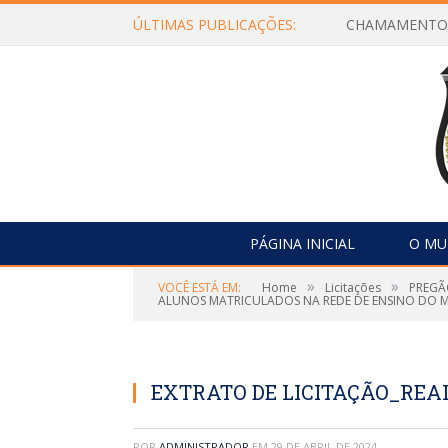
ÚLTIMAS PUBLICAÇÕES:
Edital de Con
PÁGINA INICIAL
O MU
»
»
VOCÊ ESTÁ EM:
Home
Licitações
PREGÃ
ALUNOS MATRICULADOS NA REDE DE ENSINO DO MU
EXTRATO DE LICITAÇÃO_REA
POR
ADMINISTRADOR
EM
29 DE ABRIL DE 2024