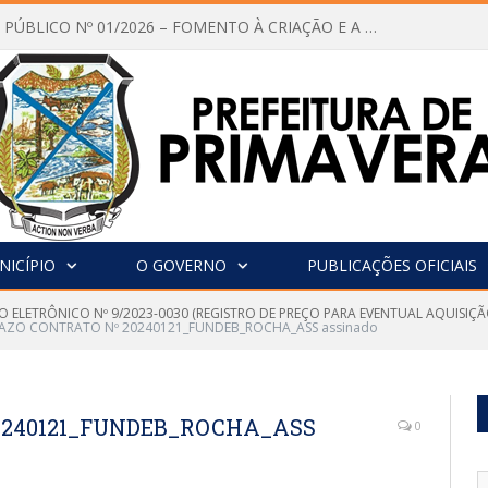
CHAMAMENTO PÚBLICO Nº 01/2026 – FOMENTO À CRIAÇÃO E A CIRCULAÇÃO DE PRODUÇÕES CULTURAIS – Aldir Blanc
NICÍPIO
O GOVERNO
PUBLICAÇÕES OFICIAIS
O ELETRÔNICO Nº 9/2023-0030 (REGISTRO DE PREÇO PARA EVENTUAL AQUISIÇÃ
PRAZO CONTRATO Nº 20240121_FUNDEB_ROCHA_ASS assinado
20240121_FUNDEB_ROCHA_ASS
0