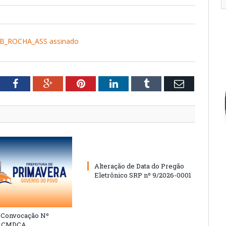
B_ROCHA_ASS assinado
tter
Facebook
Google+
Pinterest
LinkedIn
Tumblr
Email
Alteração de Data do Pregão
Eletrônico SRP nº 9/2026-0001
e Convocação Nº
6 CMDCA