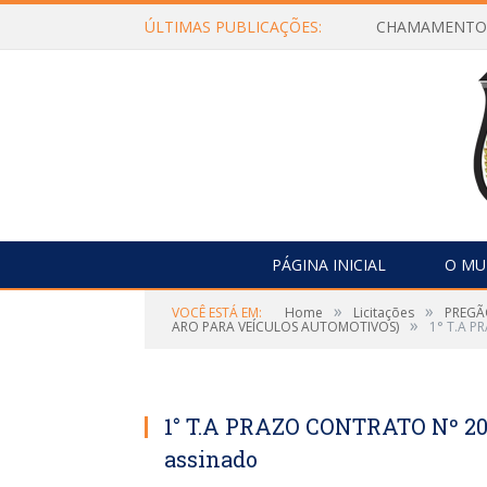
ÚLTIMAS PUBLICAÇÕES:
PÁGINA INICIAL
O MU
»
»
VOCÊ ESTÁ EM:
Home
Licitações
PREGÃ
»
ARO PARA VEÍCULOS AUTOMOTIVOS)
1° T.A 
1° T.A PRAZO CONTRATO Nº 
assinado