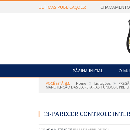
ÚLTIMAS PUBLICAÇÕES:
PÁGINA INICIAL
O MU
»
»
VOCÊ ESTÁ EM:
Home
Licitações
PREGÃ
MANUTENÇÃO DAS SECRETARIAS, FUNDOS E PREFEI
13-PARECER CONTROLE INTE
POR
ADMINISTRADOR
EM
11 DE ABRIL DE 2024