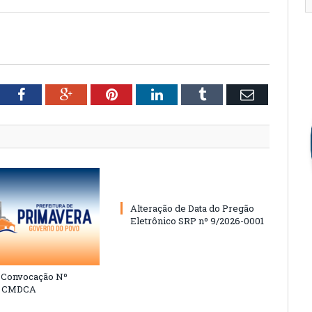
tter
Facebook
Google+
Pinterest
LinkedIn
Tumblr
Email
Alteração de Data do Pregão
Eletrônico SRP nº 9/2026-0001
e Convocação Nº
6 CMDCA