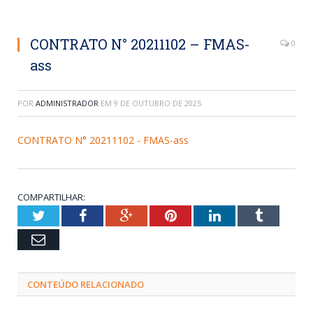
CONTRATO N° 20211102 – FMAS-
0
ass
POR
ADMINISTRADOR
EM
9 DE OUTUBRO DE 2025
CONTRATO N° 20211102 - FMAS-ass
COMPARTILHAR:
Twitter
Facebook
Google+
Pinterest
LinkedIn
Tumblr
Email
CONTEÚDO RELACIONADO