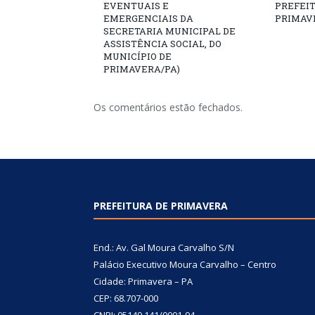
EVENTUAIS E
PREFEI
EMERGENCIAIS DA
PRIMAV
SECRETARIA MUNICIPAL DE
ASSISTÊNCIA SOCIAL, DO
MUNICÍPIO DE
PRIMAVERA/PA)
Os comentários estão fechados.
PREFEITURA DE PRIMAVERA
End.: Av. Gal Moura Carvalho S/N
Palácio Executivo Moura Carvalho – Centro
Cidade: Primavera – PA
CEP: 68.707-000