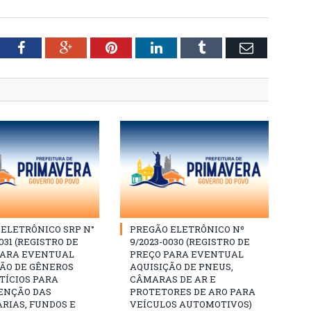
tter
Facebook
Google+
Pinterest
LinkedIn
Tumblr
Email
ELETRÔNICO SRP N°
PREGÃO ELETRÔNICO Nº
031 (REGISTRO DE
9/2023-0030 (REGISTRO DE
PARA EVENTUAL
PREÇO PARA EVENTUAL
ÇÃO DE GÊNEROS
AQUISIÇÃO DE PNEUS,
TÍCIOS PARA
CÂMARAS DE AR E
NÇÃO DAS
PROTETORES DE ARO PARA
RIAS, FUNDOS E
VEÍCULOS AUTOMOTIVOS)