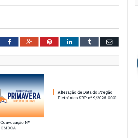
tter
Facebook
Google+
Pinterest
LinkedIn
Tumblr
Email
Alteração de Data do Pregão
Eletrônico SRP nº 9/2026-0001
e Convocação Nº
6 CMDCA