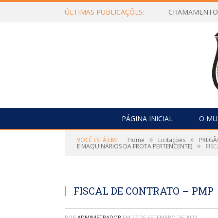
ÚLTIMAS PUBLICAÇÕES:
PÁGINA INICIAL
O MU
»
»
VOCÊ ESTÁ EM:
Home
Licitações
PREGÃ
»
E MAQUINÁRIOS DA FROTA PERTENCENTE)
FIS
FISCAL DE CONTRATO – PMP
POR
ADMINISTRADOR
EM
27 DE SETEMBRO DE 2023