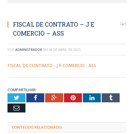
FISCAL DE CONTRATO – J E
0
COMERCIO – ASS
POR
ADMINISTRADOR
EM
28 DE ABRIL DE 2025
FISCAL DE CONTRATO - J E COMERCIO - ASS
COMPARTILHAR:
Twitter
Facebook
Google+
Pinterest
LinkedIn
Tumblr
Email
CONTEÚDO RELACIONADO