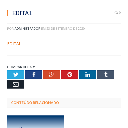
EDITAL
0
POR
ADMINISTRADOR
EM
23 DE SETEMBRO DE 2020
EDITAL
COMPARTILHAR:
Twitter
Facebook
Google+
Pinterest
LinkedIn
Tumblr
Email
CONTEÚDO RELACIONADO