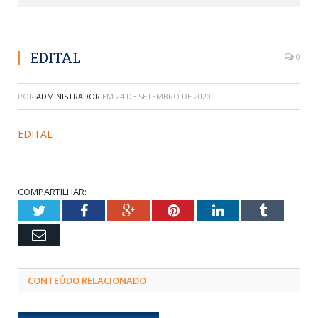
EDITAL
0
POR
ADMINISTRADOR
EM
24 DE SETEMBRO DE 2020
EDITAL
COMPARTILHAR:
Twitter
Facebook
Google+
Pinterest
LinkedIn
Tumblr
Email
CONTEÚDO RELACIONADO