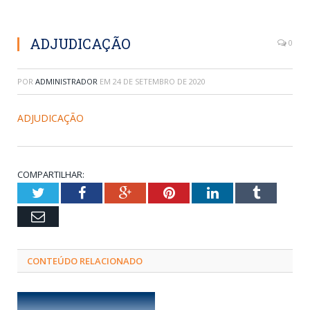
ADJUDICAÇÃO
0
POR
ADMINISTRADOR
EM
24 DE SETEMBRO DE 2020
ADJUDICAÇÃO
COMPARTILHAR:
Twitter
Facebook
Google+
Pinterest
LinkedIn
Tumblr
Email
CONTEÚDO RELACIONADO