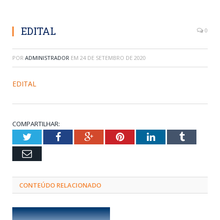
EDITAL
0
POR
ADMINISTRADOR
EM
24 DE SETEMBRO DE 2020
EDITAL
COMPARTILHAR:
Twitter
Facebook
Google+
Pinterest
LinkedIn
Tumblr
Email
CONTEÚDO RELACIONADO