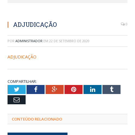
ADJUDICAÇÃO
0
POR
ADMINISTRADOR
EM
22 DE SETEMBRO DE 2020
ADJUDICAÇÃO
COMPARTILHAR:
Twitter
Facebook
Google+
Pinterest
LinkedIn
Tumblr
Email
CONTEÚDO RELACIONADO