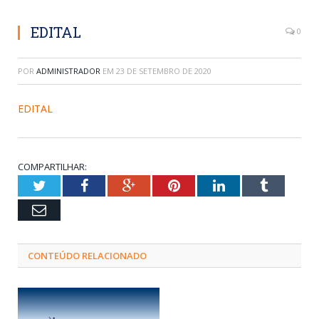
EDITAL
0
POR
ADMINISTRADOR
EM
23 DE SETEMBRO DE 2020
EDITAL
COMPARTILHAR:
Twitter
Facebook
Google+
Pinterest
LinkedIn
Tumblr
Email
CONTEÚDO RELACIONADO