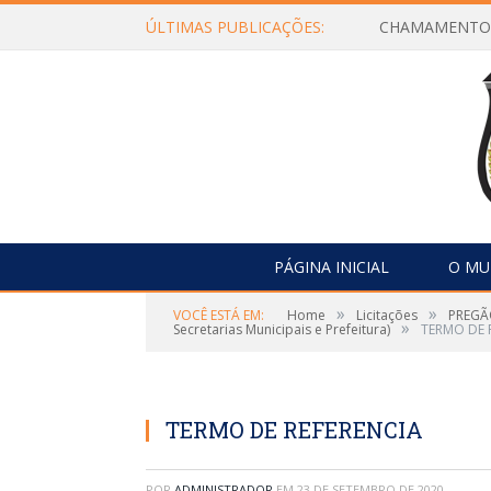
ÚLTIMAS PUBLICAÇÕES:
PÁGINA INICIAL
O MU
»
»
VOCÊ ESTÁ EM:
Home
Licitações
PREGÃO
»
Secretarias Municipais e Prefeitura)
TERMO DE 
TERMO DE REFERENCIA
POR
ADMINISTRADOR
EM
23 DE SETEMBRO DE 2020