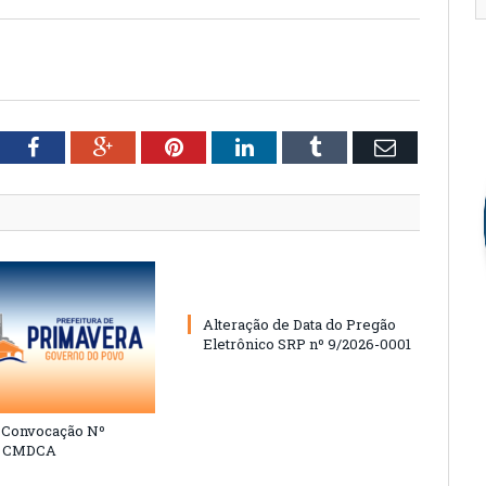
tter
Facebook
Google+
Pinterest
LinkedIn
Tumblr
Email
Alteração de Data do Pregão
Eletrônico SRP nº 9/2026-0001
e Convocação Nº
6 CMDCA