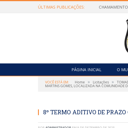
ÚLTIMAS PUBLICAÇÕES:
PÁGINA INICIAL
O MU
»
»
VOCÊ ESTÁ EM:
Home
Licitações
TOMAD
MARTINS GOMES, LOCALIZADA NA COMUNIDADE DO 
8º TERMO ADITIVO DE PRAZO
POR
ADMINISTRADOR
EM
9 DE DEZEMBRO DE 2025