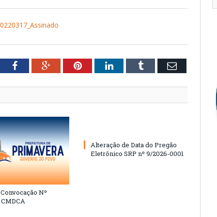
0220317_Assinado
tter
Facebook
Google+
Pinterest
LinkedIn
Tumblr
Email
Alteração de Data do Pregão
Eletrônico SRP nº 9/2026-0001
e Convocação Nº
6 CMDCA