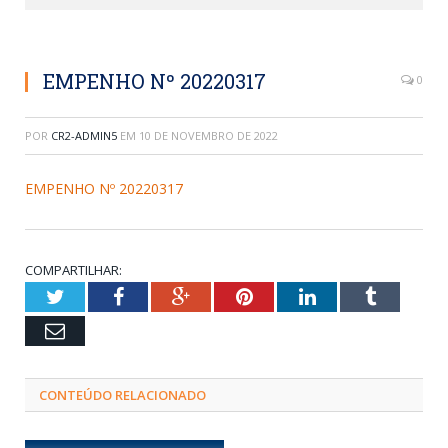
EMPENHO Nº 20220317
0
POR
CR2-ADMIN5
EM
10 DE NOVEMBRO DE 2022
EMPENHO Nº 20220317
COMPARTILHAR:
Twitter
Facebook
Google+
Pinterest
LinkedIn
Tumblr
Email
CONTEÚDO RELACIONADO