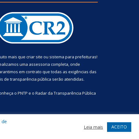
uito mais que
criar site
ou
sistema para prefeituras
!
ealizamos uma
assessoria
completa, onde
arantimos em contrato que todas as exigências das
eis de transparência pública
serão atendidas.
onheça o
PNTP
e o
Radar da Transparência Pública
a de
te
Acessar Área Administrativa
Acessar Webmail
ACEITO
Leia mais