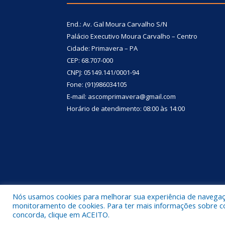
End.: Av. Gal Moura Carvalho S/N
Palácio Executivo Moura Carvalho – Centro
Cidade: Primavera – PA
CEP: 68.707-000
CNPJ: 05149.141/0001-94
Fone: (91)986034105
E-mail: ascomprimavera@gmail.com
Horário de atendimento: 08:00 às 14:00
Nós usamos cookies para melhorar sua experiência de navegação
Todos os direitos reservados a Prefeitura Municipa
monitoramento de cookies. Para ter mais informações sobre como
concorda, clique em ACEITO.