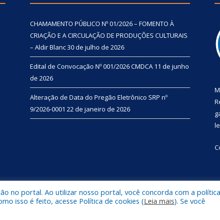
CHAMAMENTO PÚBLICO Nº 01/2026 – FOMENTO À
CRIAÇÃO E A CIRCULAÇÃO DE PRODUÇÕES CULTURAIS
– Aldir Blanc
30 de julho de 2026
Edital de Convocação Nº 001/2026 CMDCA
11 de junho
de 2026
M
Alteração de Data do Pregão Eletrônico SRP nº
R
9/2026-0001
22 de janeiro de 2026
g
l
C
 no portal. Ao utilizar nosso portal, você concorda com a polític
l de Primavera.
Mapa do Si
 isso é feito, acesse Política de cookies (
Leia mais
). Se você