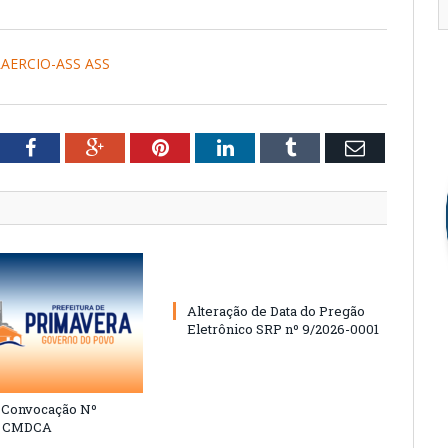
LAERCIO-ASS ASS
tter
Facebook
Google+
Pinterest
LinkedIn
Tumblr
Email
Alteração de Data do Pregão
Eletrônico SRP nº 9/2026-0001
e Convocação Nº
6 CMDCA