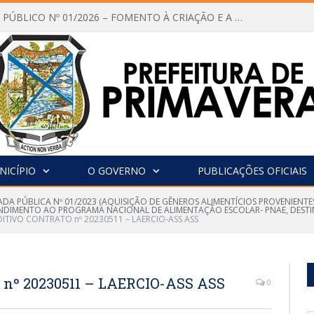
CHAMAMENTO PÚBLICO Nº 01/2026 – FOMENTO À CRIAÇÃO E A CIRCULAÇÃO DE PRODUÇÕES CULTURAIS – Aldir Blanc
NICÍPIO
O GOVERNO
PUBLICAÇÕES OFICIAIS
DA PÚBLICA Nº 01/2023 (AQUISIÇÃO DE GÊNEROS ALIMENTÍCIOS PROVENIENT
NDIMENTO AO PROGRAMA NACIONAL DE ALIMENTAÇÃO ESCOLAR- PNAE, DEST
ITIVO CONTRATO nº 20230511 – LAERCIO-ASS ASS
nº 20230511 – LAERCIO-ASS ASS
0