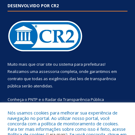
DESENVOLVIDO POR CR2
Muito mais que
criar site
ou
sistema para prefeituras
!
Realizamos uma
assessoria
completa, onde garantimos em
contrato que todas as exigências das
leis de transparência
pública
serão atendidas.
Conheça o
PNTP
e o
Radar da Transparência Pública
Nós usamos cookies para melhorar sua experiência de
navegação no portal. Ao utilizar nosso portal, você
concorda com a política de monitoramento de cookies.
Para ter mais informações sobre como isso é feito, acesse
Todos os direitos reservados a Prefeitura Municipal de
Política de cookies (
Leia mais
). Se você concorda, clique em